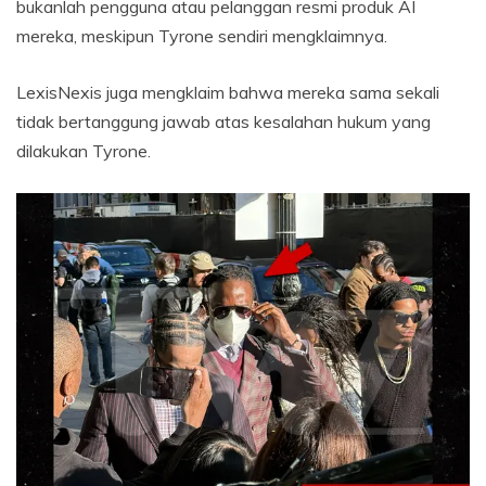
bukanlah pengguna atau pelanggan resmi produk AI
mereka, meskipun Tyrone sendiri mengklaimnya.
LexisNexis juga mengklaim bahwa mereka sama sekali
tidak bertanggung jawab atas kesalahan hukum yang
dilakukan Tyrone.