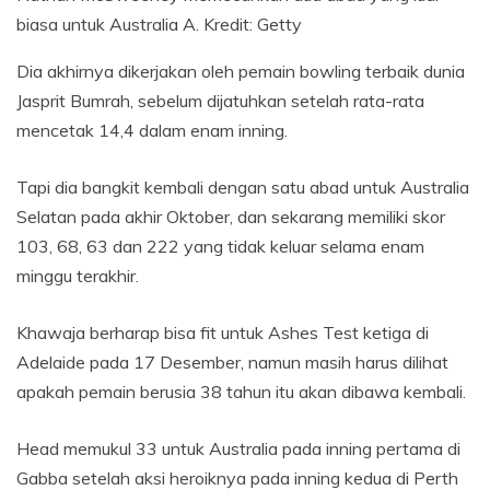
biasa untuk Australia A.
Kredit:
Getty
Dia akhirnya dikerjakan oleh pemain bowling terbaik dunia
Jasprit Bumrah, sebelum dijatuhkan setelah rata-rata
mencetak 14,4 dalam enam inning.
Tapi dia bangkit kembali dengan satu abad untuk Australia
Selatan pada akhir Oktober, dan sekarang memiliki skor
103, 68, 63 dan 222 yang tidak keluar selama enam
minggu terakhir.
Khawaja berharap bisa fit untuk Ashes Test ketiga di
Adelaide pada 17 Desember, namun masih harus dilihat
apakah pemain berusia 38 tahun itu akan dibawa kembali.
Head memukul 33 untuk Australia pada inning pertama di
Gabba setelah aksi heroiknya pada inning kedua di Perth