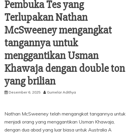
Pembuka Tes yang
Terlupakan Nathan
McSweeney mengangkat
tangannya untuk
menggantikan Usman
Khawaja dengan double ton
yang brilian
Desember 6, 2025
Gumelar Adithya
Nathan McSweeney telah mengangkat tangannya untuk
menjadi orang yang menggantikan Usman Khawaja,
dengan dua abad yang luar biasa untuk Australia A