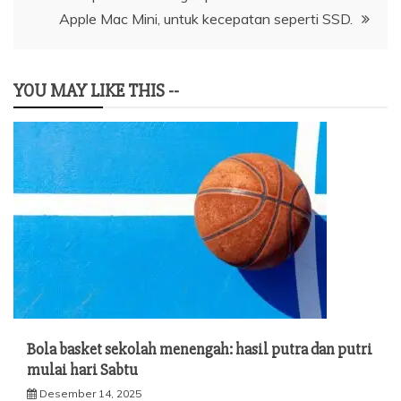
Apple Mac Mini, untuk kecepatan seperti SSD.
YOU MAY LIKE THIS --
Bola basket sekolah menengah: hasil putra dan putri
mulai hari Sabtu
Desember 14, 2025