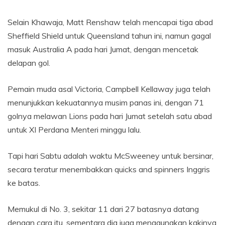
Selain Khawaja, Matt Renshaw telah mencapai tiga abad
Sheffield Shield untuk Queensland tahun ini, namun gagal
masuk Australia A pada hari Jumat, dengan mencetak
delapan gol.
Pemain muda asal Victoria, Campbell Kellaway juga telah
menunjukkan kekuatannya musim panas ini, dengan 71
golnya melawan Lions pada hari Jumat setelah satu abad
untuk XI Perdana Menteri minggu lalu.
Tapi hari Sabtu adalah waktu McSweeney untuk bersinar,
secara teratur menembakkan quicks and spinners Inggris
ke batas.
Memukul di No. 3, sekitar 11 dari 27 batasnya datang
dengan cara itu, sementara dia juga menggunakan kakinya