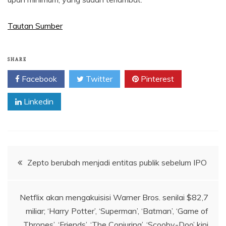
Tautan Sumber
SHARE
Facebook
Twitter
Pinterest
Linkedin
Navigasi
Zepto berubah menjadi entitas publik sebelum IPO
pos
Netflix akan mengakuisisi Warner Bros. senilai $82,7
miliar; ‘Harry Potter’, ‘Superman’, ‘Batman’, ‘Game of
Thrones’, ‘Friends’, ‘The Conjuring’, ‘Scooby-Doo’ kini