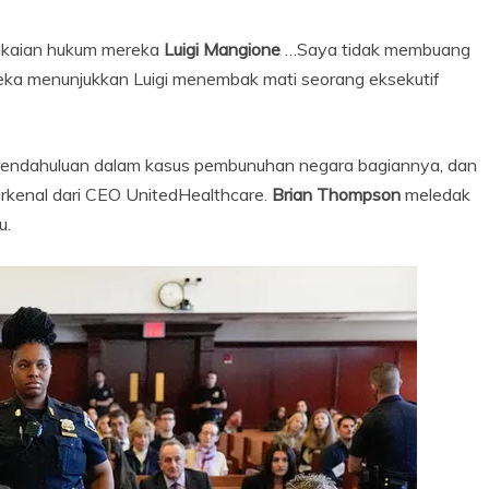
tikaian hukum mereka
Luigi Mangione
…Saya tidak membuang
ka menunjukkan Luigi menembak mati seorang eksekutif
ng pendahuluan dalam kasus pembunuhan negara bagiannya, dan
erkenal dari CEO UnitedHealthcare.
Brian Thompson
meledak
u.