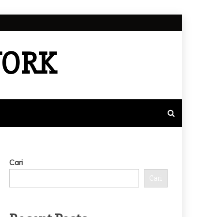
WORK
Cari
Cari