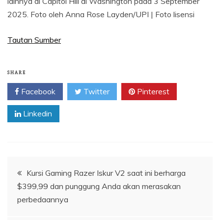
lainnya di Capitol Hill di Washington pada 3 September
2025. Foto oleh Anna Rose Layden/UPI | Foto lisensi
Tautan Sumber
SHARE
Facebook
Twitter
Pinterest
Linkedin
Navigasi
Kursi Gaming Razer Iskur V2 saat ini berharga
$399,99 dan punggung Anda akan merasakan
pos
perbedaannya