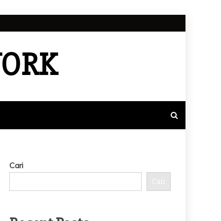
WORK
Cari
Cari