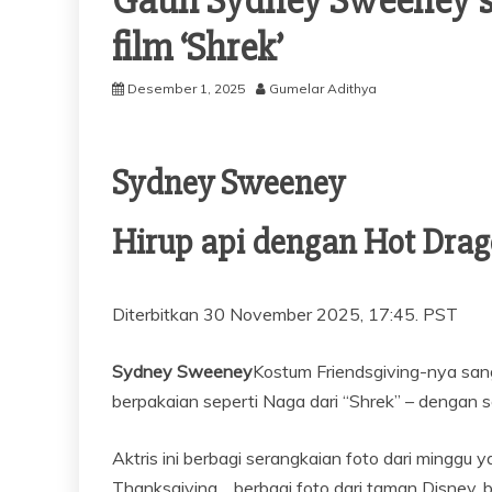
Gaun Sydney Sweeney sep
film ‘Shrek’
Desember 1, 2025
Gumelar Adithya
Sydney Sweeney
Hirup api dengan Hot Drag
Diterbitkan
30 November 2025, 17:45. PST
Sydney Sweeney
Kostum Friendsgiving-nya san
berpakaian seperti Naga dari “Shrek” – dengan s
Aktris ini berbagi serangkaian foto dari mingg
Thanksgiving… berbagi foto dari taman Disney, b