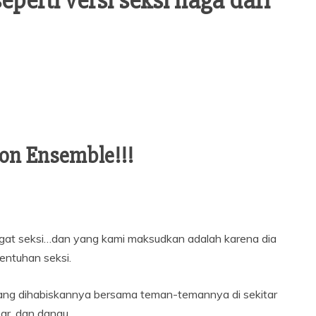
erti versi seksi naga dari
on Ensemble!!!
gat seksi…dan yang kami maksudkan adalah karena dia
entuhan seksi.
u yang dihabiskannya bersama teman-temannya di sekitar
ar, dan danau.