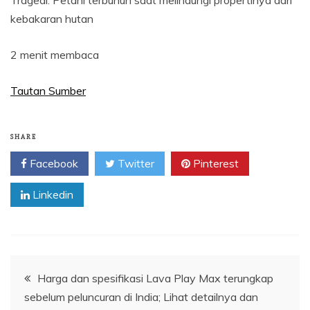
Tragedi: Petani terbunuh saat melindungi propertinya dari
kebakaran hutan
2 menit membaca
Tautan Sumber
SHARE
Facebook
Twitter
Pinterest
Linkedin
Navigasi
Harga dan spesifikasi Lava Play Max terungkap
sebelum peluncuran di India; Lihat detailnya dan