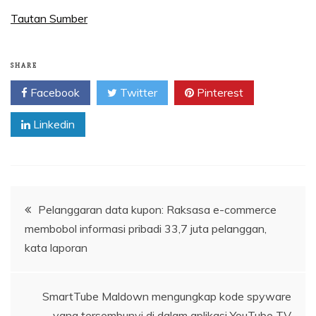
Tautan Sumber
SHARE
Facebook
Twitter
Pinterest
Linkedin
Navigasi
Pelanggaran data kupon: Raksasa e-commerce
membobol informasi pribadi 33,7 juta pelanggan,
pos
kata laporan
SmartTube Maldown mengungkap kode spyware
yang tersembunyi di dalam aplikasi YouTube TV