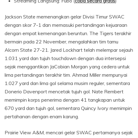
Streaming Langsung: Fubo (
coba secara gratis
)
Jackson State memenangkan gelar Divisi Timur SWAC
dengan skor 7-1 dan memasuki pertandingan kejuaraan
dengan empat kemenangan beruntun. The Tigers terakhir
bermain pada 22 November, mengalahkan tim tamu
Alcorn State 27-21. Jared Lockhart telah melempar sejauh
1.031 yard dan tujuh touchdown dengan dua intersepsi
sejak menggantikan JaCobian Morgan yang cedera untuk
lima pertandingan terakhir tim. Ahmad Miller mempunyai
1.027 yard dan lima gol selama musim reguler, sementara
Donerio Davenport mencetak tujuh gol. Nate Rembert
memimpin korps penerima dengan 41 tangkapan untuk
670 yard dan tujuh gol, sementara Quincy Ivory memimpin
pertahanan dengan enam karung.
Prairie View A&M, mencari gelar SWAC pertamanya sejak